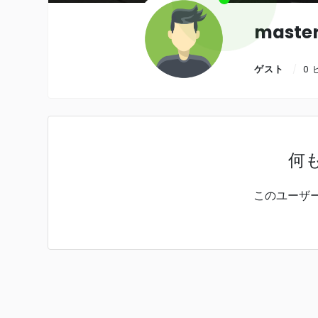
maste
ゲスト
0
何
このユーザ