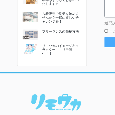
たします✨
古着販売で副業を始めま
せんか？一緒に新しいチ
ャレンジを！
迷惑
←
フリーランスの節税方法
リモワカのイメージキャ
ラクター リモ誕
生！！