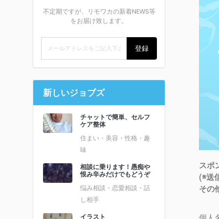
不定期ですが、リモワカの新着NEWS等
をお届け致します。
登録
新しいジョブズ
チャットで簡単、セルフ
ケア整体
住まい・美容・性格・趣
味
スポ
相談に乗ります！愚痴や
恨み辛みだけでもどうぞ
(※
悩み相談・恋愛相談・話
その
し相手
イラスト
個人