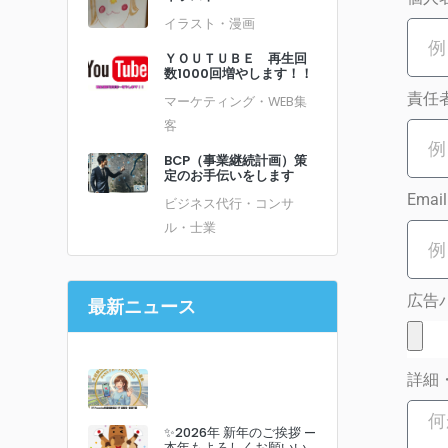
イラスト・漫画
ＹＯＵＴＵＢＥ 再生回
数1000回増やします！！
責任
マーケティング・WEB集
客
BCP（事業継続計画）策
定のお手伝いをします
Emai
ビジネス代行・コンサ
ル・士業
広告バナ
最新ニュース
詳細
✨2026年 新年のご挨拶 —
本年もよろしくお願いい