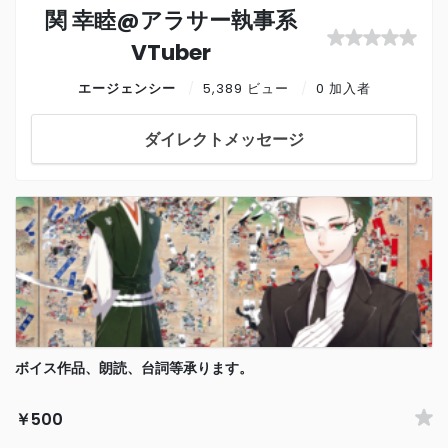
関 幸睦@アラサー執事系
VTuber
エージェンシー
5,389 ビュー
0 加入者
ダイレクトメッセージ
ボイス作品、朗読、台詞等承ります。
￥500