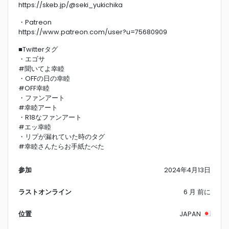
https://skeb.jp/@seki_yukichika
・Patreon
https://www.patreon.com/user?u=75680909
■Twitterタグ
・エゴサ
#聞いてよ幸睦
・OFFの日の幸睦
#OFF幸睦
・ファンアート
#幸睦アート
・R18なファンアート
#エッ幸睦
・リプが漏れていた時のタグ
#幸睦さんたらお手紙たべた
参加
2024年4月13日
ラストオンライン
6 月 前に
位置
JAPAN