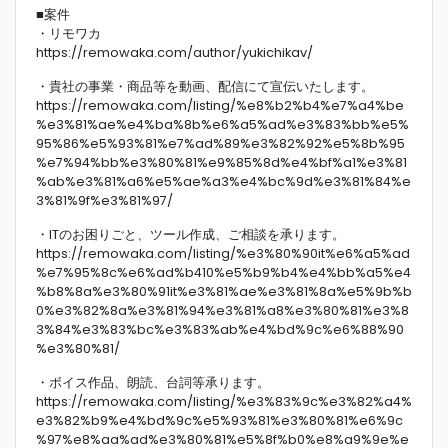
■案件
・リモワカ
https://remowaka.com/author/yukichikav/
・貴社の事業・商品等を動画、配信にて宣伝いたします。
https://remowaka.com/listing/%e8%b2%b4%e7%a4%be
%e3%81%ae%e4%ba%8b%e6%a5%ad%e3%83%bb%e5%
95%86%e5%93%81%e7%ad%89%e3%82%92%e5%8b%95
%e7%94%bb%e3%80%81%e9%85%8d%e4%bf%a1%e3%81
%ab%e3%81%a6%e5%ae%a3%e4%bc%9d%e3%81%84%e
3%81%9f%e3%81%97/
・ITのお困りごと、ツール作成、ご相談を承ります。
https://remowaka.com/listing/%e3%80%90it%e6%a5%ad
%e7%95%8c%e6%ad%b410%e5%b9%b4%e4%bb%a5%e4
%b8%8a%e3%80%91it%e3%81%ae%e3%81%8a%e5%9b%b
0%e3%82%8a%e3%81%94%e3%81%a8%e3%80%81%e3%8
3%84%e3%83%bc%e3%83%ab%e4%bd%9c%e6%88%90
%e3%80%81/
・ボイス作品、朗読、台詞等承ります。
https://remowaka.com/listing/%e3%83%9c%e3%82%a4%
e3%82%b9%e4%bd%9c%e5%93%81%e3%80%81%e6%9c
%97%e8%aa%ad%e3%80%81%e5%8f%b0%e8%a9%9e%e