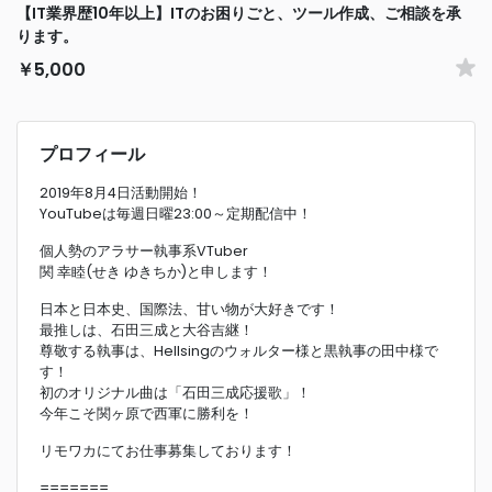
【IT業界歴10年以上】ITのお困りごと、ツール作成、ご相談を承
ります。
￥5,000
プロフィール
2019年8月4日活動開始！
YouTubeは毎週日曜23:00～定期配信中！
個人勢のアラサー執事系VTuber
関 幸睦(せき ゆきちか)と申します！
日本と日本史、国際法、甘い物が大好きです！
最推しは、石田三成と大谷吉継！
尊敬する執事は、Hellsingのウォルター様と黒執事の田中様で
す！
初のオリジナル曲は「石田三成応援歌」！
今年こそ関ヶ原で西軍に勝利を！
リモワカにてお仕事募集しております！
=======