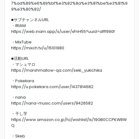
7%ad%89%e6%89%bf%e3%82%8a%e3%81%be%e3%81%9
9%e3%80%82/
■サブチャンネルURL
・IRIAM
https://web.iriam.app/s/user/xFnH55?uuid=afff990f
・MixTube
https://mixch.tv/u/15101980
■活動URL
・マシュマロ
https://marshmallow-qa.com/seki_yukichika
・Pokekara
https://u.pokekara.com/user/1437814682
・nana
https://nana-music.com/users/8426582
・干し芋
https://www.amazon.co.jp/hz/wishlist/ls/19GB0CCPKW8W
Q
・Skeb