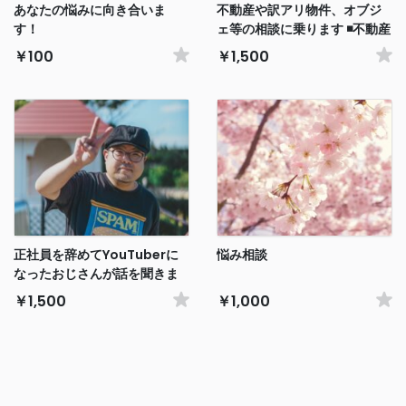
あなたの悩みに向き合いま
不動産や訳アリ物件、オブジ
す！
ェ等の相談に乗ります ◾️不動産
犬 犬社長が相談に乗ります
￥100
￥1,500
正社員を辞めてYouTuberに
悩み相談
なったおじさんが話を聞きま
す
￥1,500
￥1,000